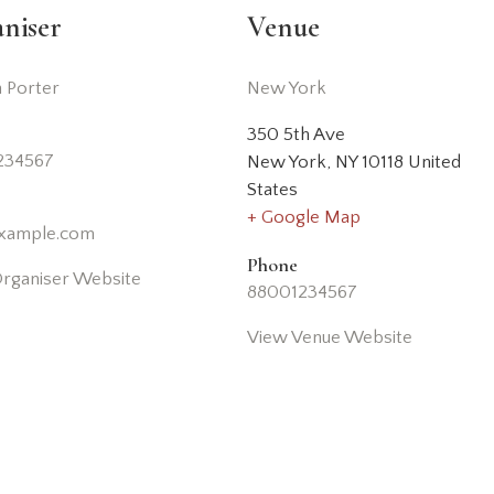
niser
Venue
 Porter
New York
350 5th Ave
234567
New York
,
NY
10118
United
States
+ Google Map
example.com
Phone
rganiser Website
88001234567
View Venue Website