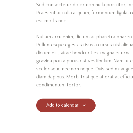
Sed consectetur dolor non nulla porttitor, in 
Praesent at nulla aliquam, fermentum ligula 
est mollis nec.
Nullam arcu enim, dictum at pharetra pharetra, 
Pellentesque egestas risus a cursus nisl aliq
dictum elit, vitae hendrerit ex magna et urna.
gravida porta purus est vestibulum. Nam ut el
scelerisque nec non neque. Duis sed mi augue 
diam dapibus. Morbi tristique at erat at effici
condimentum tortor.
Add to calendar