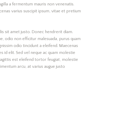
ingilla a fermentum mauris non venenatis.
enas varius suscipit ipsum, vitae et pretium
ulis sit amet justo. Donec hendrerit diam.
que, odio non efficitur malesuada, purus quam
ignissim odio tincidunt a eleifend. Maecenas
es id elit. Sed vel neque ac quam molestie
ittis est eleifend tortor feugiat, molestie
ndimentum arcu, at varius augue justo