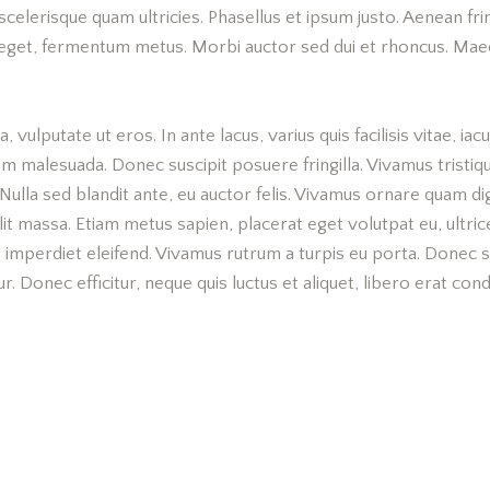
scelerisque quam ultricies. Phasellus et ipsum justo. Aenean fr
a eget, fermentum metus. Morbi auctor sed dui et rhoncus. Maec
vulputate ut eros. In ante lacus, varius quis facilisis vitae, iac
uam malesuada. Donec suscipit posuere fringilla. Vivamus tristi
 Nulla sed blandit ante, eu auctor felis. Vivamus ornare quam d
it massa. Etiam metus sapien, placerat eget volutpat eu, ultric
imperdiet eleifend. Vivamus rutrum a turpis eu porta. Donec sag
tur. Donec efficitur, neque quis luctus et aliquet, libero erat co