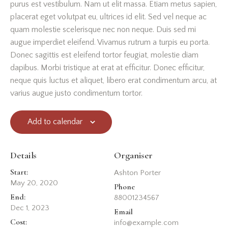
purus est vestibulum. Nam ut elit massa. Etiam metus sapien,
placerat eget volutpat eu, ultrices id elit. Sed vel neque ac
quam molestie scelerisque nec non neque. Duis sed mi
augue imperdiet eleifend. Vivamus rutrum a turpis eu porta.
Donec sagittis est eleifend tortor feugiat, molestie diam
dapibus. Morbi tristique at erat at efficitur. Donec efficitur,
neque quis luctus et aliquet, libero erat condimentum arcu, at
varius augue justo condimentum tortor.
Add to calendar
Details
Organiser
Start:
Ashton Porter
May 20, 2020
Phone
End:
88001234567
Dec 1, 2023
Email
Cost:
info@example.com