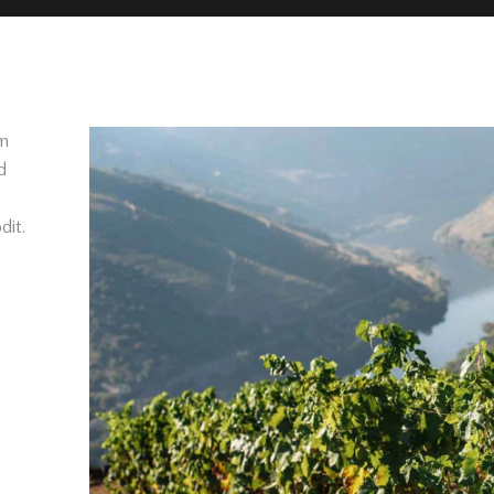
em
d
dit.